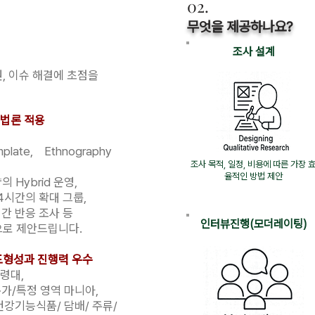
02.
무엇을 제공하나요?
조사 설계
, 이슈 해결에 초점을
법론 적용
mplate, Ethnography
​조사 목적, 일정, 비용에 따른 가장 
율적인 방법 제안
 Hybrid 운영,
ew,3~4시간의 확대 그룹,
 간 반응 조사 등
​인터뷰진행(모더레이팅)
으로 제안드립니다.
포형성과 진행력 우수
령대,
문가/특정 영역 마니아,
기능식품/ 담배/ 주류/​